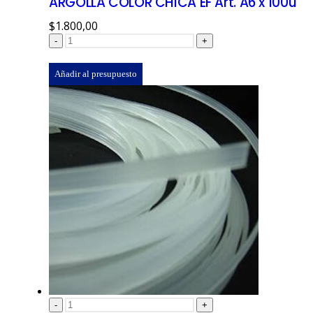
ARGOLLA COLOR CHICA EF Art. A6 x 100u
$
1.800,00
-
+
Añadir al presupuesto
-
+