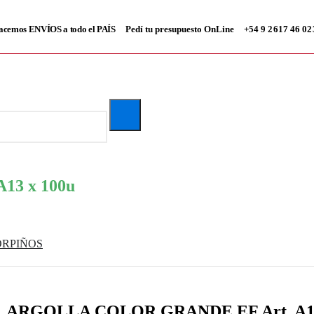
acemos ENVÍOS a todo el PAÍS
Pedí tu presupuesto OnLine
+54 9 2617 46 02
3 x 100u
ORPIÑOS
ARGOLLA COLOR GRANDE EF Art. A13