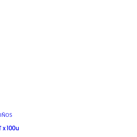
PIÑOS
 x 100u