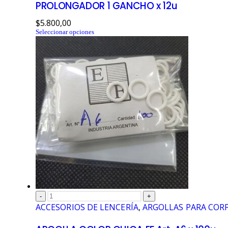
PROLONGADOR 1 GANCHO x 12u
$
5.800,00
Seleccionar opciones
-
+
ACCESORIOS DE LENCERÍA
,
ARGOLLAS PARA COR