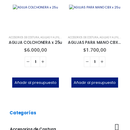
ACCESORIOS DE COSTURA
,
AGUJAS Y ALFILERES
ACCESORIOS DE COSTURA
,
AGUJAS Y ALFILERES
AC
AGUJA COLCHONERA x 25u
AGUJAS PARA MANO CBX x 25u
$
6.000,00
$
1.700,00
Añadir al presupuesto
Añadir al presupuesto
Categorías
Accesorios de Costura