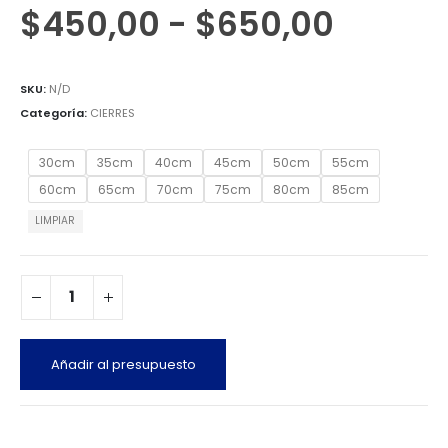
$
450,00
-
$
650,00
SKU:
N/D
Categoría:
CIERRES
30cm
35cm
40cm
45cm
50cm
55cm
60cm
65cm
70cm
75cm
80cm
85cm
LIMPIAR
Añadir al presupuesto