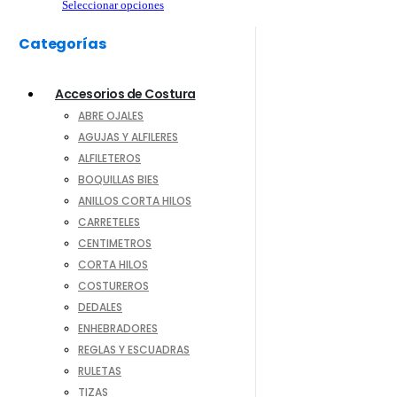
en
Este
Seleccionar opciones
la
producto
página
tiene
de
Categorías
producto
múltiples
variantes.
Las
opciones
Accesorios de Costura
se
pueden
ABRE OJALES
elegir
AGUJAS Y ALFILERES
en
la
ALFILETEROS
página
de
BOQUILLAS BIES
producto
ANILLOS CORTA HILOS
CARRETELES
CENTIMETROS
CORTA HILOS
COSTUREROS
DEDALES
ENHEBRADORES
REGLAS Y ESCUADRAS
RULETAS
TIZAS