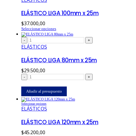
tiene
variantes.
producto
múltiples
Las
variantes.
ELÁSTICO LIGA 100mm x 25m
Las
opciones
opciones
se
se
pueden
pueden
$
37.000,00
elegir
elegir
en
Este
Seleccionar opciones
en
la
producto
la
página
tiene
de
página
-
+
producto
múltiples
de
ELÁSTICOS
variantes.
producto
Las
opciones
ELÁSTICO LIGA 80mm x 25m
se
pueden
$
29.500,00
elegir
en
-
+
la
página
de
Añadir al presupuesto
producto
Este
Seleccionar opciones
producto
ELÁSTICOS
tiene
múltiples
variantes.
ELÁSTICO LIGA 120mm x 25m
Las
opciones
se
pueden
$
45.200,00
elegir