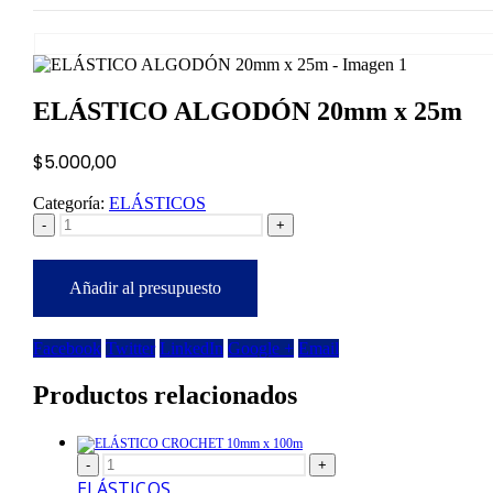
ELÁSTICO ALGODÓN 20mm x 25m
$
5.000,00
Categoría:
ELÁSTICOS
-
+
Añadir al presupuesto
Facebook
Twitter
LinkedIn
Google +
Email
Productos relacionados
-
+
ELÁSTICOS