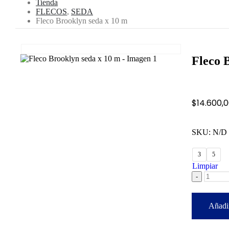
Tienda
FLECOS
,
SEDA
Fleco Brooklyn seda x 10 m
Fleco 
$
14.600,
SKU:
N/D
3
5
Limpiar
-
Añadir