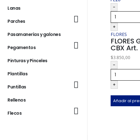
-
Lanas
Parches
+
FLORES
Pasamanerías y galones
FLORES 
CBX Art.
Pegamentos
$
3.850,00
Pinturas y Pinceles
-
Plantillas
+
Puntillas
Rellenos
Añadir al pr
Flecos