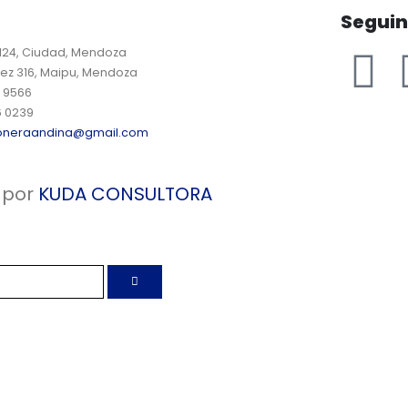
Segui
 124, Ciudad, Mendoza
ez 316, Maipu, Mendoza
9 9566
6 0239
oneraandina@gmail.com
 por
KUDA CONSULTORA