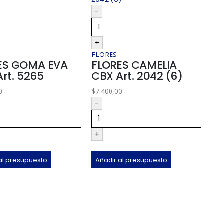
-
-
+
+
FL
FL
FLORES
ES GOMA EVA
FLORES CAMELIA
(
rt. 5265
CBX Art. 2042 (6)
$
6.
0
$
7.400,00
-
-
+
+
Añ
al presupuesto
Añadir al presupuesto