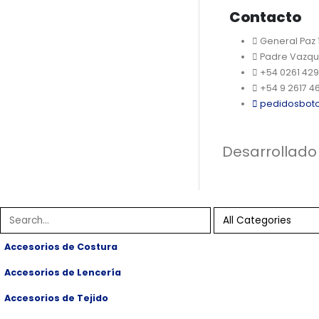
Contacto
General Paz
Padre Vazqu
+54 0261 42
+54 9 2617 4
pedidosbot
Desarrollado
Accesorios de Costura
Accesorios de Lencería
Accesorios de Tejido