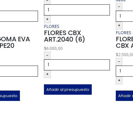
-
-
+
+
FLORES
FLORES CBX
FLORES
GOMA EVA
FLOR
ART.2040 (6)
 PE20
CBX A
$
6.000,00
$
2.500,0
-
-
+
+
Añadir al presupuesto
esupuesto
Añadir 