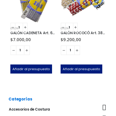
GALÓN
GALÓN
GAL
GALÓN CADENETA Art. 641 x 10m
GALÓN ROCOCÓ Art. 388 x 10m
$
7.000,00
$
9.200,00
$
0
Añadir al presupuesto
Añadir al presupuesto
A
Categorías
Accesorios de Costura