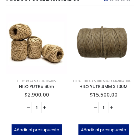
HILOS PARA MANUALIDADES
HILOS E HILADOS
,
HILOS PARA MANUALIDADES
,
M
HILO YUTE x 60m
HILO YUTE 4MM X 100M
$
2.900,00
$
15.500,00
Añadir al presupuesto
Añadir al presupuesto