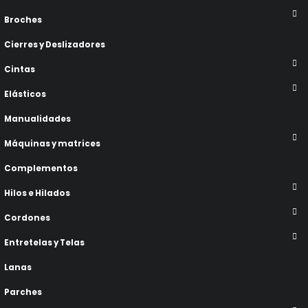
Broches
Cierres y Deslizadores
Cintas
Elásticos
Manualidades
Máquinas y matrices
Complementos
Hilos e Hilados
Cordones
Entretelas y Telas
Lanas
Parches