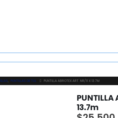
ILLAS
,
PUNTILLAS DE TUL
PUNTILLA ABROTEX ART. NR/11 X 13.7M
PUNTILLA A
13.7m
$
25.500