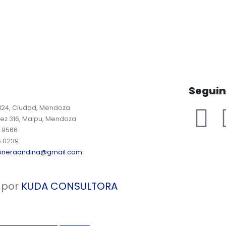
Segui
 124, Ciudad, Mendoza
ez 316, Maipu, Mendoza
9 9566
6 0239
oneraandina@gmail.com
 por
KUDA CONSULTORA