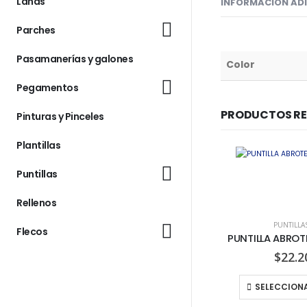
Lanas
INFORMACIÓN AD
Parches
Pasamanerías y galones
Color
Pegamentos
PRODUCTOS R
Pinturas y Pinceles
Plantillas
Puntillas
Rellenos
PUNTILLA
Flecos
$
22.2
SELECCION