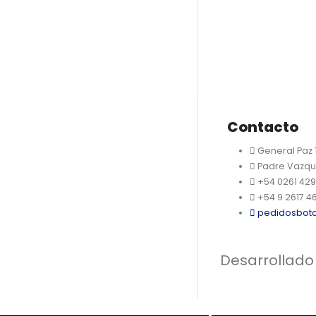
Contacto
General Paz
Padre Vazqu
+54 0261 42
+54 9 2617 4
pedidosbot
Desarrollado