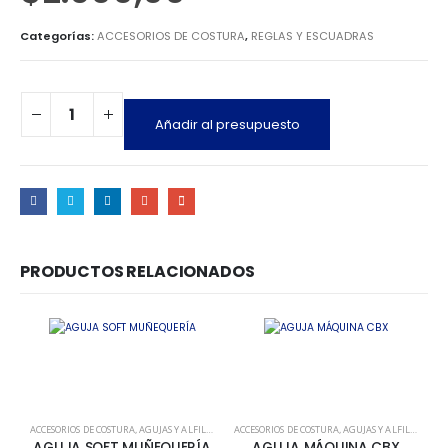
Categorías:
ACCESORIOS DE COSTURA
,
REGLAS Y ESCUADRAS
Añadir al presupuesto
PRODUCTOS RELACIONADOS
ACCESORIOS DE COSTURA
,
AGUJAS Y ALFILERES
ACCESORIOS DE COSTURA
,
AGUJAS Y ALFILERES
AC
AGUJA SOFT MUÑEQUERÍA
AGUJA MÁQUINA CBX