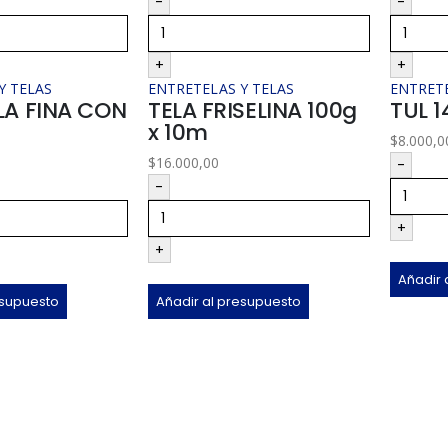
-
-
+
+
Y TELAS
ENTRETELAS Y TELAS
ENTRETE
LA FINA CON
TELA FRISELINA 100g
TUL 
x 10m
$
8.000,0
$
16.000,00
-
-
+
+
Añadir 
esupuesto
Añadir al presupuesto