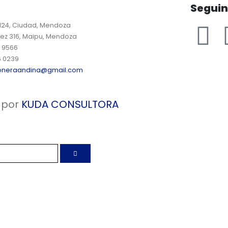
Segui
 124, Ciudad, Mendoza
ez 316, Maipu, Mendoza
9 9566
6 0239
oneraandina@gmail.com
 por
KUDA CONSULTORA