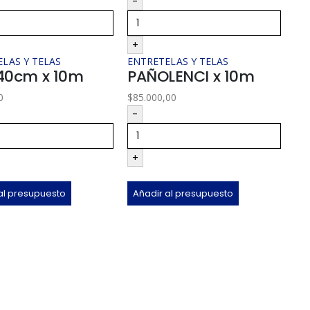
-
-
+
+
LAS Y TELAS
ENTRETELAS Y TELAS
EN
140cm x 10m
PAÑOLENCI x 10m
T
1
0
$
85.000,00
$
24
-
-
+
+
al presupuesto
Añadir al presupuesto
Añ