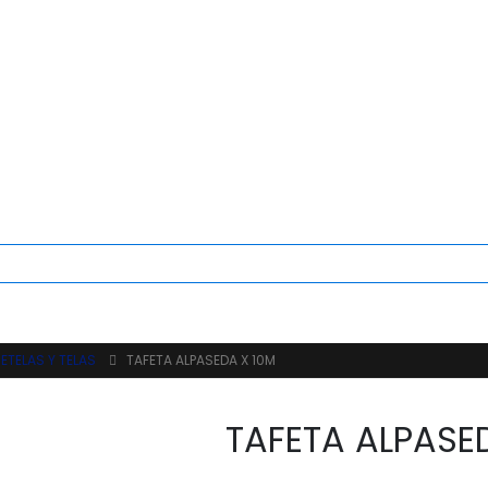
ETELAS Y TELAS
TAFETA ALPASEDA X 10M
TAFETA ALPASE