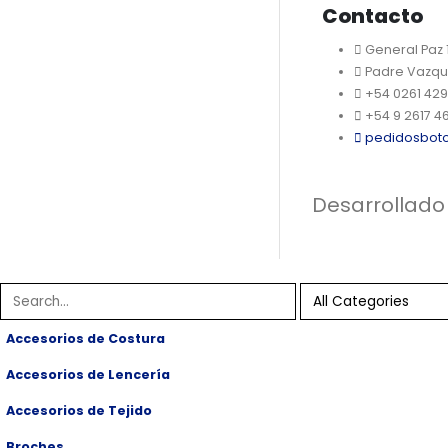
Contacto
General Paz
Padre Vazqu
+54 0261 42
+54 9 2617 4
pedidosbot
Desarrollado
Accesorios de Costura
Accesorios de Lencería
Accesorios de Tejido
Broches