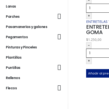
-
Lanas
+
Parches
ENTRETELAS 
ENTRETE
Pasamanerías y galones
GOMA
Pegamentos
$
1.250,00
-
Pinturas y Pinceles
Plantillas
+
Puntillas
Añadir al pr
Rellenos
Flecos