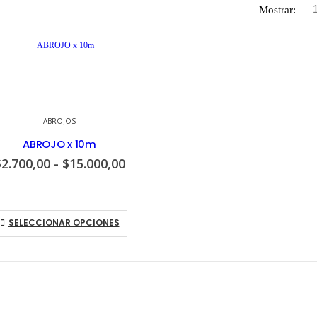
Mostrar:
ABROJOS
ABROJO x 10m
Rango
$
2.700,00
-
$
15.000,00
de
precios:
desde
$2.700,00
Este
SELECCIONAR OPCIONES
hasta
producto
$15.000,00
tiene
múltiples
variantes.
Las
opciones
se
pueden
elegir