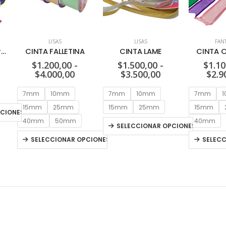
LISAS
LISAS
FAN
CINTA ARCO IRIS Art. 7037
CINTA FALLETINA
CINTA LAME
CINTA 
$
1.200,00
-
$
1.500,00
-
$
1.10
$
4.000,00
$
3.500,00
$
2.9
7mm
10mm
7mm
10mm
7mm
15mm
25mm
15mm
25mm
15mm
PCIONES
40mm
50mm
40mm
SELECCIONAR OPCIONES
SELECCIONAR OPCIONES
SELEC