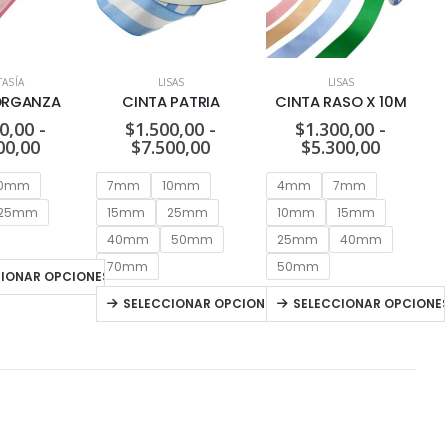
TASÍA
LISAS
LISAS
ORGANZA
CINTA PATRIA
CINTA RASO X 10M
0,00
-
$
1.500,00
-
$
1.300,00
-
00,00
$
7.500,00
$
5.300,00
10mm
7mm
10mm
4mm
7mm
25mm
15mm
25mm
10mm
15mm
40mm
50mm
25mm
40mm
70mm
50mm
CIONAR OPCIONES
SELECCIONAR OPCIONES
SELECCIONAR OPCIONE