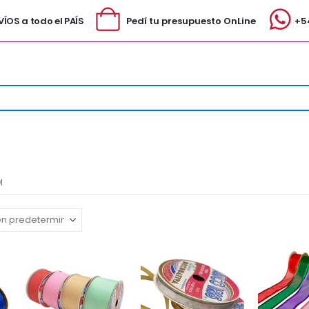
ÍOS a todo el PAÍS
Pedí tu presupuesto OnLine
+5
M