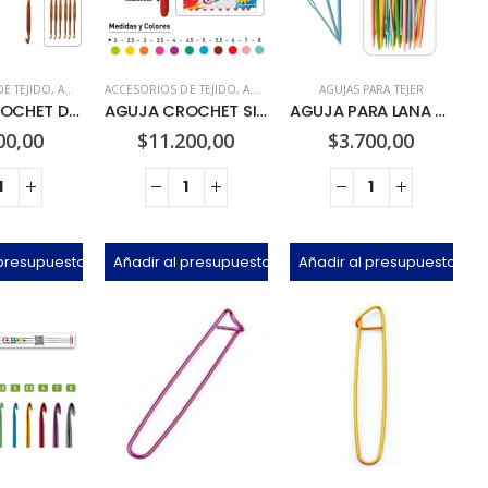
E TEJIDO
,
AGUJAS CROCHET
ACCESORIOS DE TEJIDO
,
AGUJAS CROCHET
AGUJAS PARA TEJER
AGUJA CROCHET DOBLE x 6u
AGUJA CROCHET SILICONA x 9u
AGUJA PARA LANA PLÁSTICA x 60u
00,00
$
11.200,00
$
3.700,00
 presupuesto
Añadir al presupuesto
Añadir al presupuesto