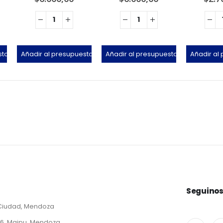
sto
Añadir al presupuesto
Añadir al presupuesto
Añadir al
Seguino
 Ciudad, Mendoza
6, Maipu, Mendoza