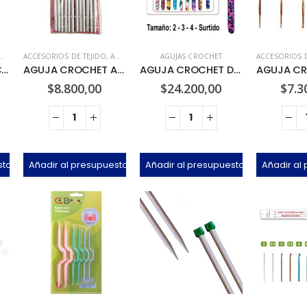
ACCESORIOS DE TEJIDO
,
AGUJAS CROCHET
AGUJAS CROCHET
ACCESORIOS D
AGUJA CIRCULAR CBX
AGUJA CROCHET ALUMINIO x 12u
AGUJA CROCHET DISEÑO x 9u
$
8.800,00
$
24.200,00
$
7.3
sto
Añadir al presupuesto
Añadir al presupuesto
Añadir al