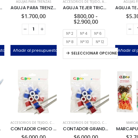
AGUJAS PARA TRENZAS
ACCESORIOS DE TEJIDO
,
AGUJAS PARA TEJER
AGUJAS P
PARA LANA SURTIDA
AGUJA PARA TRENZAS CBX
AGUJA TEJER TRICOT
$
1.700,00
$
800,00
-
$
5.3
$
2.900,00
N° 2
N° 4
N° 6
N° 8
N° 10
N° 12
sto
Añadir al presupuesto
Añadir al
SELECCIONAR OPCIONES
ACCESORIOS DE TEJIDO
,
CONTADOR DE VUELTAS
ACCESORIOS DE TEJIDO
,
CONTADOR DE VUELTAS
MARCA
AS x 5u
CONTADOR CHICO x 10u
CONTADOR GRANDE x 10u
MARCAPU
$
6.000,00
$
6.000,00
$
2.7