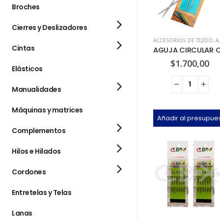
Broches
Cierres y Deslizadores
ACCESORIOS DE TEJIDO
,
AGUJAS CIRCULARES
Cintas
$
1.700,00
Elásticos
Manualidades
Máquinas y matrices
Añadir al presupue
Complementos
Hilos e Hilados
Cordones
Entretelas y Telas
Lanas