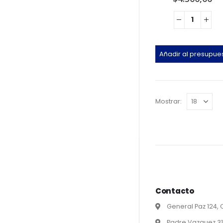
Añadir al presupue
Mostrar:
Contacto
General Paz 124,
Padre Vazquez 31