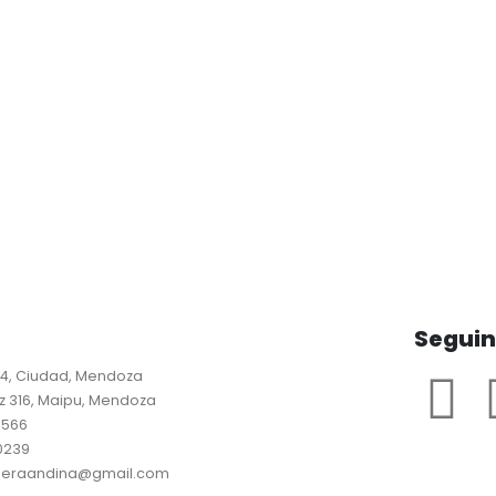
Segui
24, Ciudad, Mendoza
 316, Maipu, Mendoza
9566
 0239
neraandina@gmail.com