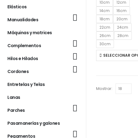
10cm
12cm
Elásticos
14cm
16cm
18cm
20cm
Manualidades
22cm
24cm
Máquinas y matrices
26cm
28cm
30cm
Complementos
SELECCIONAR OP
Hilos e Hilados
Cordones
Entretelas y Telas
Mostrar:
Lanas
Parches
Pasamanerías y galones
Pegamentos