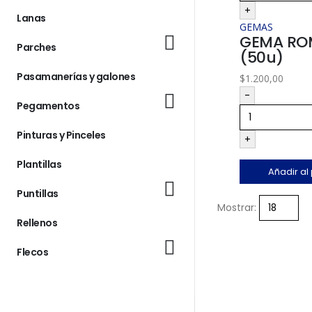
+
Lanas
GEMAS
GEMA ROM
Parches
(50u)
Pasamanerías y galones
$
1.200,00
-
Pegamentos
Pinturas y Pinceles
+
Plantillas
Añadir al
Puntillas
Mostrar:
Rellenos
Flecos