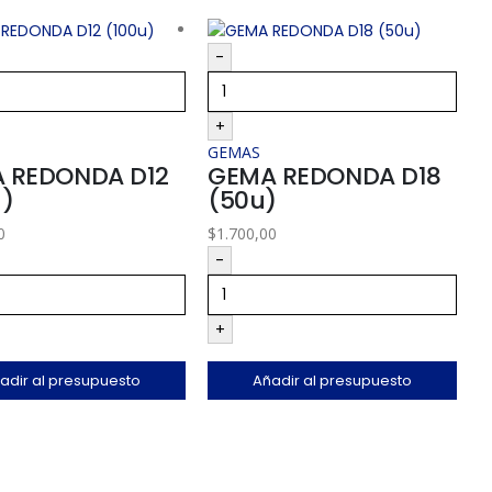
-
+
GEMAS
 REDONDA D12
GEMA REDONDA D18
u)
(50u)
0
$
1.700,00
-
+
adir al presupuesto
Añadir al presupuesto