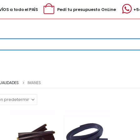
ÍOS a todo el PAÍS
Pedí tu presupuesto OnLine
+5
UALIDADES
IMANES