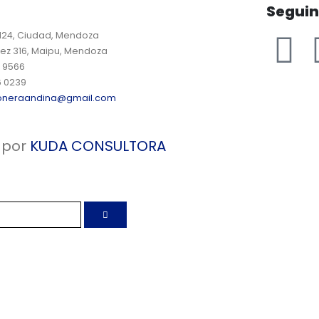
Segui
 124, Ciudad, Mendoza
ez 316, Maipu, Mendoza
9 9566
6 0239
oneraandina@gmail.com
 por
KUDA CONSULTORA