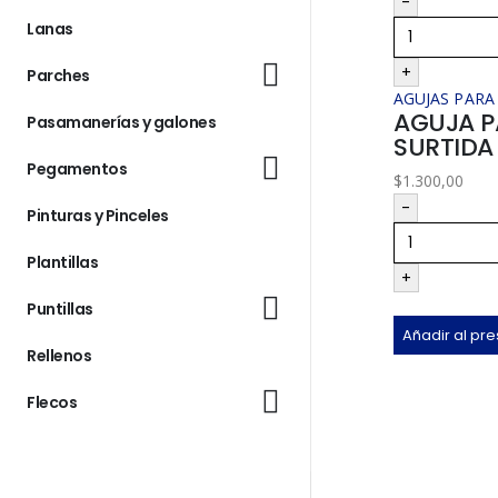
-
Lanas
+
Parches
AGUJAS PARA
AGUJA P
Pasamanerías y galones
SURTIDA
Pegamentos
$
1.300,00
-
Pinturas y Pinceles
Plantillas
+
Puntillas
Añadir al pr
Rellenos
Flecos