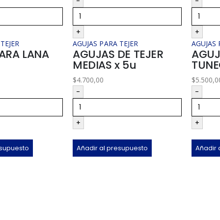
-
-
+
+
 TEJER
AGUJAS PARA TEJER
AGUJAS 
ARA LANA
AGUJAS DE TEJER
AGUJ
MEDIAS x 5u
TUNE
$
4.700,00
$
5.500,0
-
-
+
+
esupuesto
Añadir al presupuesto
Añadir 