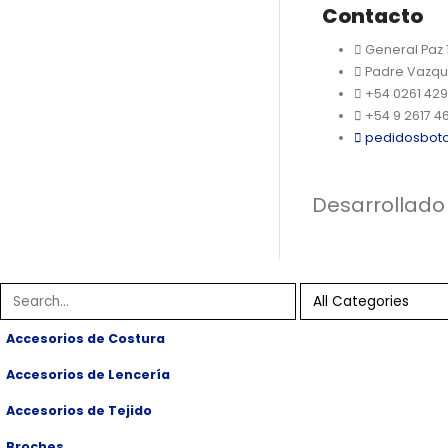
Contacto
General Paz
Padre Vazqu
+54 0261 42
+54 9 2617 4
pedidosbot
Desarrollado
Accesorios de Costura
Accesorios de Lencería
Accesorios de Tejido
Broches