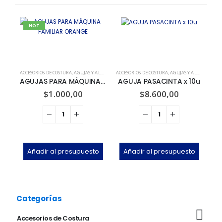
HOT
ACCESORIOS DE COSTURA
,
AGUJAS Y ALFILERES
ACCESORIOS DE COSTURA
,
AGUJAS Y ALFILERES
ACCE
AGUJAS PARA MÁQUINA FAMILIAR ORANGE
AGUJA PASACINTA x 10u
$
1.000,00
$
8.600,00
Añadir al presupuesto
Añadir al presupuesto
Categorías
Accesorios de Costura