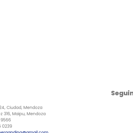
Segui
124, Ciudad, Mendoza
z 316, Maipu, Mendoza
 9566
6 0239
neraandina@gmail.com