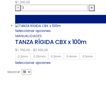
$
1.200,00
-
+
Seleccionar opciones
MANUALIDADES
TANZA RÍGIDA CBX x 100m
$
1.700,00
-
$
2.300,00
0.2mm
0.25mm
0.3mm
0.4mm
0.5mm
Seleccionar opciones
Mostrar: