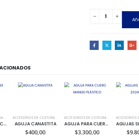
Aña
LACIONADOS
ACCESORIOS DE COSTURA
,
AGUJAS Y ALFILERES
ACCESORIOS DE COSTURA
,
AGUJAS Y ALFILERES
ACCESORIOS DE COSTURA
,
AGUJAS Y ALFILERES
AGUJA MÁQUINA CBX
AGUJA CANASTITA
AGUJA PARA CUERO MANGO PLÁSTICO
$
400,00
$
3.300,00
$
9.8