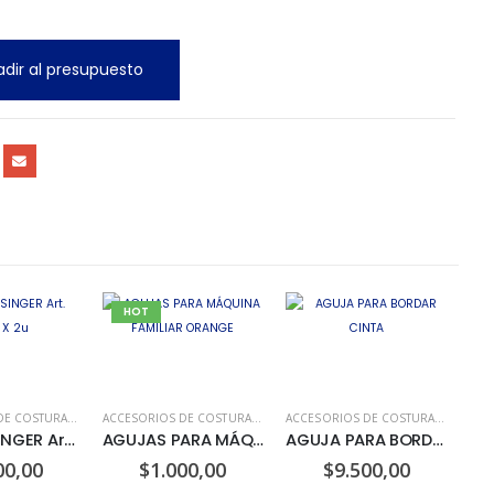
dir al presupuesto
HOT
ACCESORIOS DE COSTURA
,
AGUJAS Y ALFILERES
ACCESORIOS DE COSTURA
,
AGUJAS Y ALFILERES
ACCESORIOS DE COSTURA
,
AGUJAS Y
AGUJAS SINGER Art. 2024 X 2u
AGUJAS PARA MÁQUINA FAMILIAR ORANGE
AGUJA PARA BORDAR CINTA
00,00
$
1.000,00
$
9.500,00