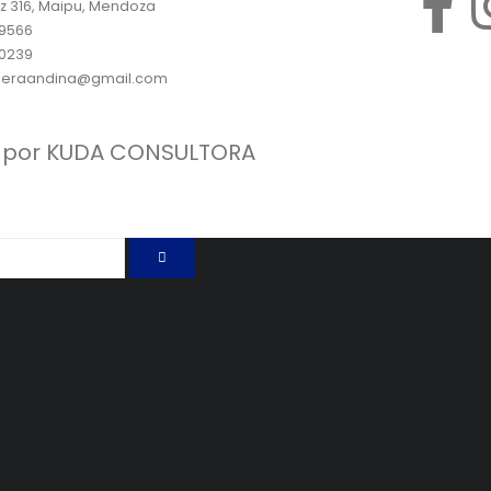
z 316, Maipu, Mendoza
 9566
 0239
neraandina@gmail.com
 por
KUDA CONSULTORA